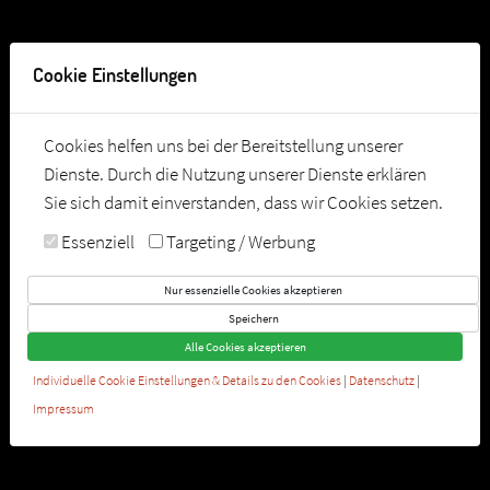
Tel:
0049-89-12287320
Cookie Einstellungen
Cookies helfen uns bei der Bereitstellung unserer
Dienste. Durch die Nutzung unserer Dienste erklären
Sie sich damit einverstanden, dass wir Cookies setzen.
Essenziell
Targeting / Werbung
Nur essenzielle Cookies akzeptieren
Speichern
Alle Cookies akzeptieren
UNSERE GRUPPEN-KURSE
Individuelle Cookie Einstellungen & Details zu den Cookies
|
Datenschutz
|
Lieblingskurse für jeden
Impressum
JETZT AUSPROBIEREN